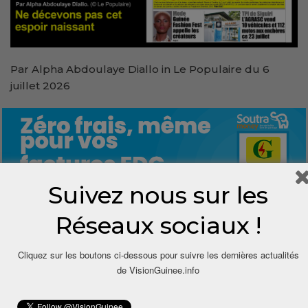
Par Alpha Abdoulaye Diallo in Le Populaire du 6
juillet 2026
Suivez nous sur les
Réseaux sociaux !
0
Cliquez sur les boutons ci-dessous pour suivre les dernières actualités
Share
de VisionGuinee.info