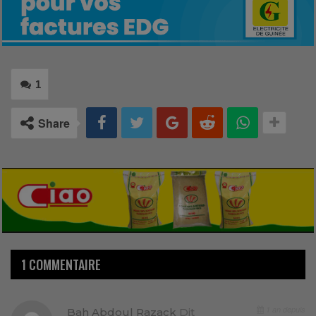
1
Share
1 COMMENTAIRE
1 an depuis
Bah Abdoul Razack
Dit