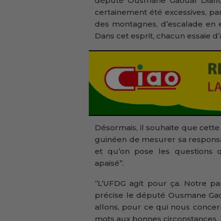
député Ousmane Gaoual Diallo 
certainement été excessives, pa
des montagnes, d’escalade en e
Dans cet esprit, chacun essaie d’a
Désormais, il souhaite que cette
guinéen de mesurer sa responsa
et qu’on pose les questions q
apaisé’’.
‘’L’UFDG agit pour ça. Notre par
précise le député Ousmane Gao
allons, pour ce qui nous conce
mots aux bonnes circonstances. 