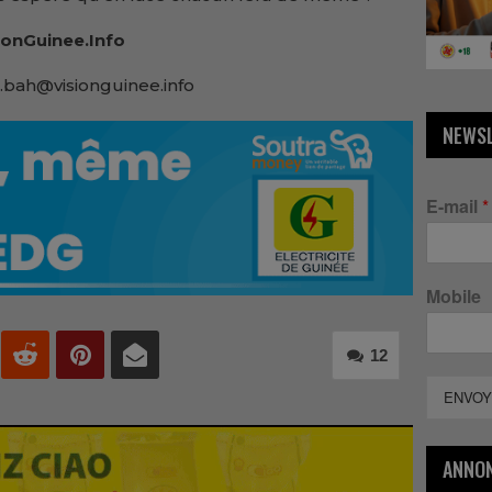
onGuinee.Info
.bah@visionguinee.info
NEWS
E-mail
*
Mobile
12
ENVOY
ANNO