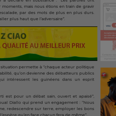
a déclaré en substance : ‘’Les paroles ont
r moments, mais nous étions en train de gravir
scalade, par des mots de plus en plus durs.
ller plus haut que l’adversaire’’.
 situation permette à ‘’chaque acteur politique
bilité, qu’on devienne des débatteurs publics
ui intéressent les guinéens dans un esprit
ti est pour un débat sain, ouvert et apaisé’’,
ual Diallo qui prend un engagement : ‘’Nous
rne, redescendre sur terre, employer les bons
J’espère qu’en face chacun fera de même’’.