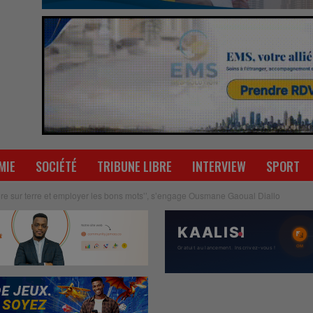
MIE
SOCIÉTÉ
TRIBUNE LIBRE
INTERVIEW
SPORT
re sur terre et employer les bons mots’’, s’engage Ousmane Gaoual Diallo