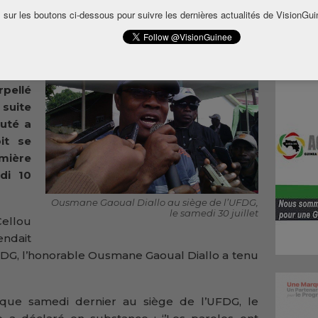
 sur les boutons ci-dessous pour suivre les dernières actualités de VisionGui
éputé
pé la
de la
pellé
suite
puté a
it se
mière
di 10
Ousmane Gaoual Diallo au siège de l’UFDG,
le samedi 30 juillet
ellou
ndait
UFDG, l’honorable Ousmane Gaoual Diallo a tenu
ique samedi dernier au siège de l’UFDG, le