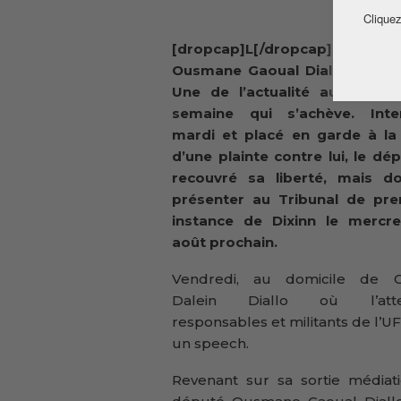
Cliquez
[dropcap]L[/dropcap]e d
Ousmane Gaoual Diallo a occu
Une de l’actualité au cours 
semaine qui s’achève. Inter
mardi et placé en garde à la 
d’une plainte contre lui, le dé
recouvré sa liberté, mais do
présenter au Tribunal de pre
instance de Dixinn le mercre
août prochain.
Vendredi, au domicile de C
Dalein Diallo où l’atte
responsables et militants de l’
un speech.
Revenant sur sa sortie médiat