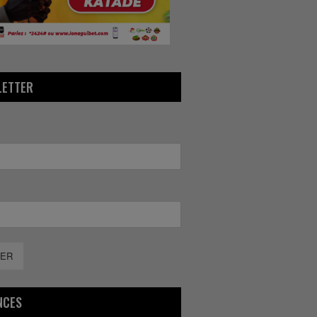
LETTER
ER
NCES