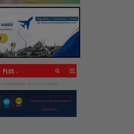
PLUS
 extraordinaire’’ au port de Conakry