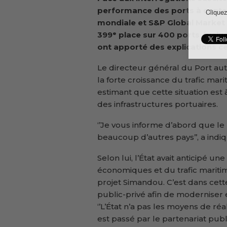
performance des ports à conten
Cliquez
mondiale et S&P Global Market I
399ᵉ place sur 400 ports évalué
ont apporté des explications c
Le directeur général du Port a
la forte croissance du trafic mar
estimant que cette situation est 
des infrastructures portuaires.
‘’Je vous informe d’abord que le 
beaucoup d’autres pays’’, a indiq
Selon lui, l’État avait anticipé u
économiques et du trafic mariti
projet Simandou. C’est dans cett
public-privé afin de moderniser 
‘’L’État n’a pas les moyens de réa
est passé par le partenariat pub