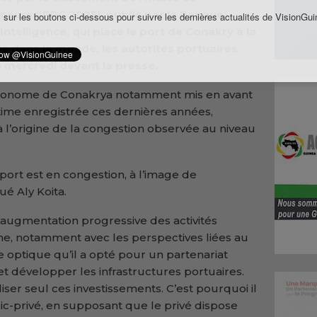
eurs (IPPC 2025), publié par la Banque
 sur les boutons ci-dessous pour suivre les dernières actualités de VisionGui
ntelligence, qui place le port de Conakry à la
s dans le monde, les autorités portuaires
e mercredi devant la presse.
utonome de Conakrya notamment mis en avant
itime enregistrée ces dernières années,
à l’origine de la congestion observée au niveau
port est en congestion, à l’image de
ué Aly Koita.
ne augmentation progressive des activités
me, notamment avec les perspectives liées au
e optique qu’il a opté pour un partenariat
et développer les infrastructures portuaires.
liser seul ces investissements. C’est pourquoi il
lic-privé, en supposant que le privé dispose