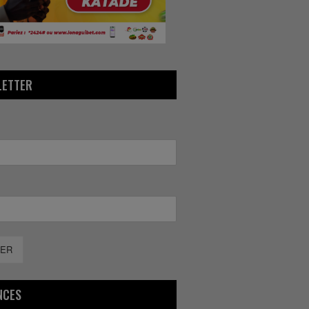
LETTER
ER
NCES