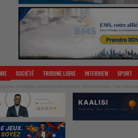
MIE
SOCIÉTÉ
TRIBUNE LIBRE
INTERVIEW
SPORT
ndises non retirées, soutien à la Sierra Leone : Aly Koita évoque ‘’une croissance