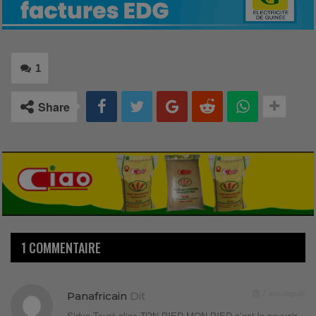
1
Share
1 COMMENTAIRE
7 ans depuis
Panafricain
Dit
Sidya Touré alias TON PIED MON PIED c’est le pouvoir