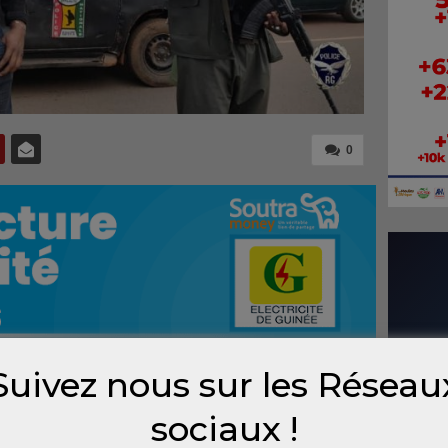
0
Suivez nous sur les Réseau
nationale ont mené ce mardi une vaste
sociaux !
s temples de bandits à Nongo, dans la