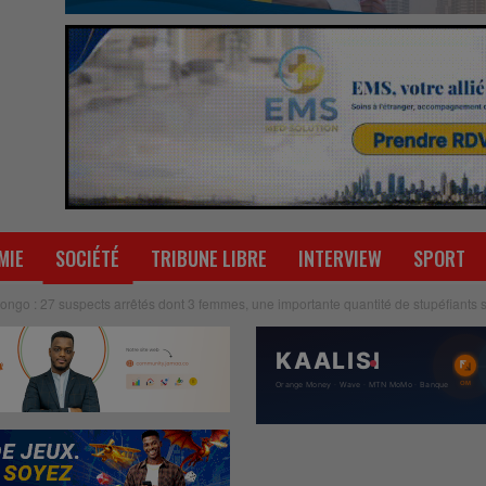
MIE
SOCIÉTÉ
TRIBUNE LIBRE
INTERVIEW
SPORT
ongo : 27 suspects arrêtés dont 3 femmes, une importante quantité de stupéfiants s