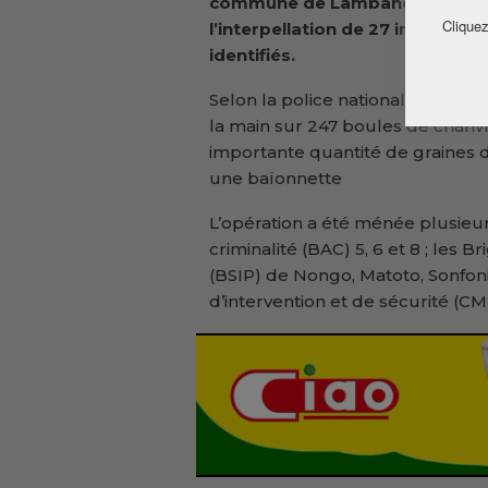
commune de Lambandji. Cette d
Cliquez
l’interpellation de 27 individu
identifiés.
Selon la police nationale, au cour
la main sur 247 boules de chanvr
importante quantité de graines d
une baïonnette
L’opération a été ménée plusieur
criminalité (BAC) 5, 6 et 8 ; les 
(BSIP) de Nongo, Matoto, Sonfon
d’intervention et de sécurité (