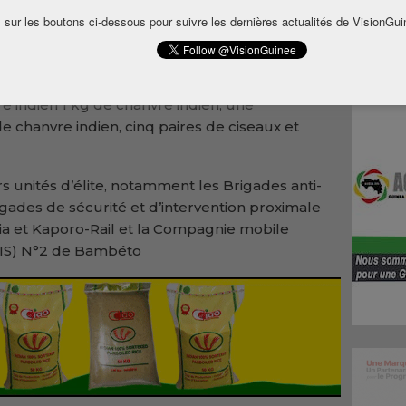
escente des forces de sécurité a permis
 sur les boutons ci-dessous pour suivre les dernières actualités de VisionGui
s, dont 3 femmes, parmi lesquels des dealers
s de l’opération, les forces de l’ordre ont mis
e indien 1 kg de chanvre indien, une
e chanvre indien, cinq paires de ciseaux et
s unités d’élite, notamment les Brigades anti-
Brigades de sécurité et d’intervention proximale
ia et Kaporo-Rail et la Compagnie mobile
CMIS) N°2 de Bambéto