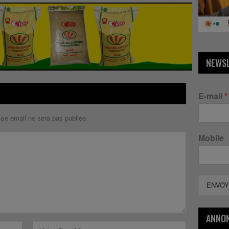
NEWS
E-mail
*
sse email ne sera pas publiée.
Mobile
ENVOY
ANNO