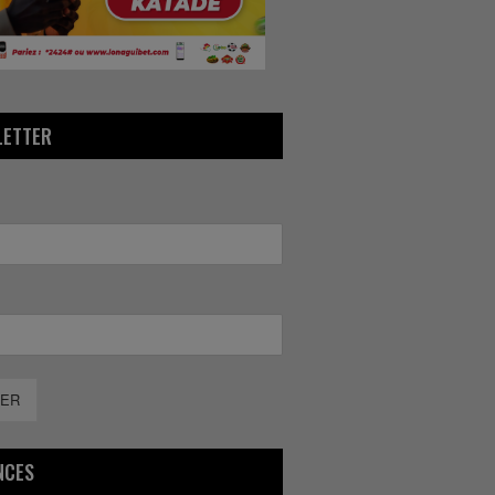
LETTER
ER
NCES