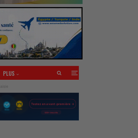
PLUS
aisie