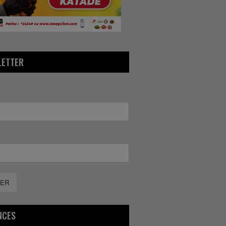
LETTER
ER
NCES