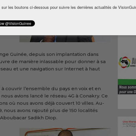
e
 sur les boutons ci-dessous pour suivre les dernières actualités de VisionGui
ter
t
ange Guinée, depuis son implantation dans
œuvre de manière inlassable pour donner à sa
éseau et une navigation sur Internet à haut
l à couvrir l’ensemble du pays en voix et en
, nous avions lancé le réseau 4G à Conakry. Ce
ns où nous avons déjà couvert 10 villes. Au-
, nous avons rajouté plus de 150 localités
e Aboubacar Sadikh Diop.