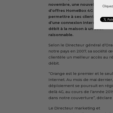
novembre, une nouvelle gamm
Cliquez
d’offres HomeBox 4G pour
permettre à ses clients de profi
d’une connexion Internet à hau
débit à la maison à un cout
raisonnable.
Selon le Directeur général d’Or
notre pays en 2007, sa société 
clientèle un meilleur accès au r
débit.
‘’Orange est le premier et le seu
Internet. Au mois de mai dernier
déploiement se poursuit en régio
delà 4G, au cours de l’année 2019
dans notre couverture’’, déclar
Le Directeur marketing et