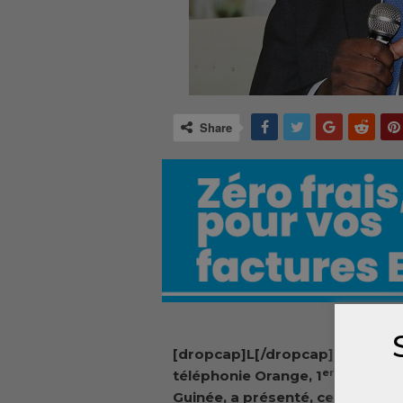
Share
[dropcap]L[/dropcap]a société
er
téléphonie Orange, 1
réseau 4
Guinée, a présenté, ce lundi 25