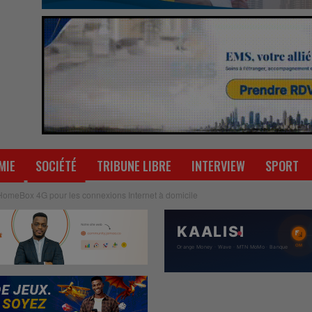
MIE
SOCIÉTÉ
TRIBUNE LIBRE
INTERVIEW
SPORT
HomeBox 4G pour les connexions Internet à domicile