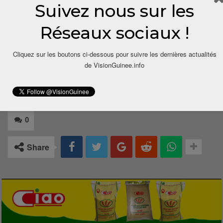
Suivez nous sur les
Agir Ensemble pour l’Avenir de la Jeunesse
(AGEPAJ)
Réseaux sociaux !
Cliquez sur les boutons ci-dessous pour suivre les dernières actualités
de VisionGuinee.info
0
Share