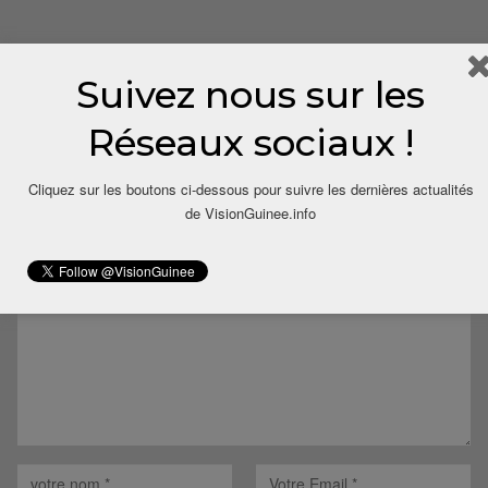
Suivez nous sur les
Réseaux sociaux !
Cliquez sur les boutons ci-dessous pour suivre les dernières actualités
LAISSER UN COMMENTAIRE
de VisionGuinee.info
Votre adresse email ne sera pas publiée.