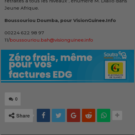
retraites à tous les niveaux’’, énumère M. Diallo dans
Jeune Afrique.
Boussouriou Doumba, pour VisionGuinee.Info
00224 622 98 97
11/
boussouriou.bah@visionguinee.info
0
Share