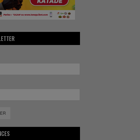
LETTER
ER
NCES