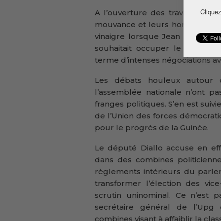
Cliquez
A l’ouverture des travaux, l’am
mouvance et leurs homologues de
vinaigre lorsque Jean Marie Do
e
souhaitait occuper le 3
poste 
terme d’intenses négociations ave
Les débats houleux autour d
l’assemblée nationale n’ont pa
franges politiques. S’en est sui
de l’Union des forces démocrat
pour le progrès de la Guinée.
Le député Diallo accuse en eff
dans des combines politicienne
règlements intérieurs du parleme
transformer l’élection des vic
scrutin uninominal. Ce n’est p
secrétaire général de l’Upg d
combines visant à affaiblir la clas