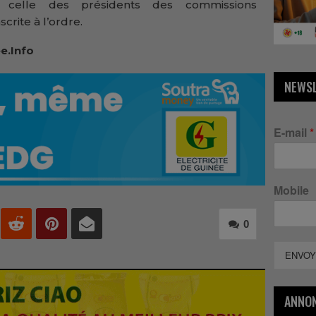
i celle des présidents des commissions
crite à l’ordre.
e.Info
NEWS
E-mail
*
Mobile
0
ENVOY
ANNO