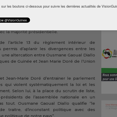
 sur les boutons ci-dessous pour suivre les dernières actualités de VisionGui
biance est conviviale entre les députés de la
 l’opposition. Cette ambiance a failli viré au
ré, non-inscrit dans un groupe parlementaire
de vice-président octroyé à l’opposition au
c la majorité présidentielle.
e l’article 13 du règlement intérieur de
s permis d’aplanir les divergences entre les
vie une altercation entre Ousmane Gaoual Diallo
iques de Guinée et Jean Marie Doré de l’Union
et Jean-Marie Doré d’entrainer le parlement
s qui violent systématiquement la loi et les
nt. Selon lui, à la place du scrutin de liste,
e-présidents de l’assemblée nationale en un
as tout. Ousmane Gaoual Diallo qualifie ‘’le
e traitre, d’inconstant politique avec des
se politique de notre pays’’.