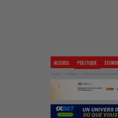
ACCUEIL
POLITIQUE
ÉCONO
Home
Politique
Ousmane Gaoual Diallo à