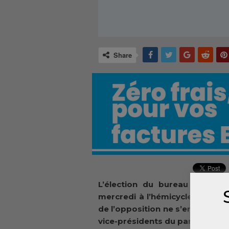
Share
L’élection du bureau exécuti
mercredi à l’hémicycle. Et pou
de l’opposition ne s’entendaien
vice-présidents du parlement.