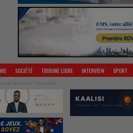
MIE
SOCIÉTÉ
TRIBUNE LIBRE
INTERVIEW
SPORT
 Jean Marie Doré : ‘’Y’en a marre’’