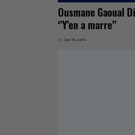
Ousmane Gaoual Dia
‘’Y’en a marre’’
On
Jan 16, 2014