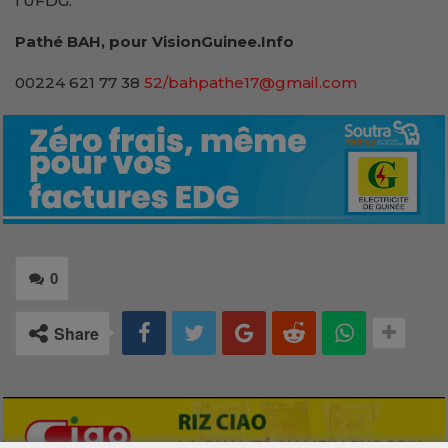
l’UFDG.
Pathé BAH, pour VisionGuinee.Info
00224 621 77 38
52/bahpathe17@gmail.com
0
Share