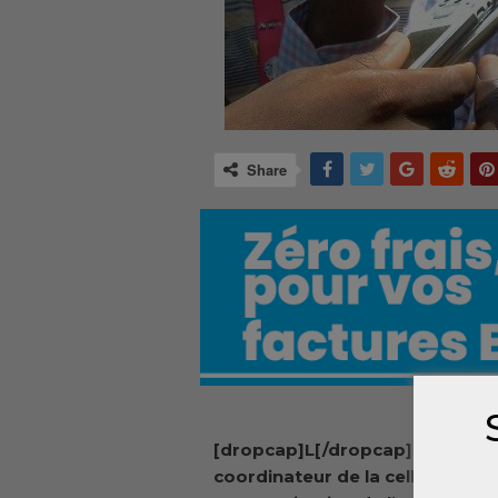
Share
[dropcap]L[/dropcap]e
coordinateur de la cellule de