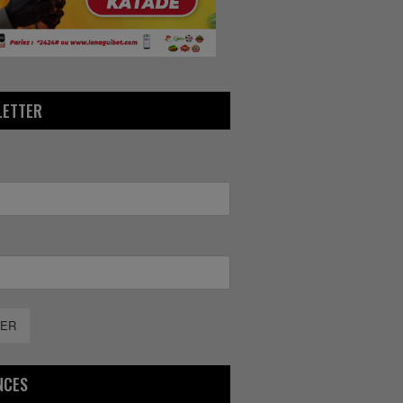
LETTER
ER
NCES