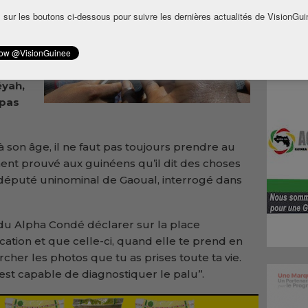
 sur les boutons ci-dessous pour suivre les dernières actualités de VisionGui
ée
 aux
ondé.
 que
éyah,
 pas
à son âge, il ne faut pas toujours prendre au
amment prouvé aux guinéens qu’il dit des choses
e député uninominal de Gaoual, interrogé dans
ndu Alpha Condé déclarer sur la place
ication et que celle-ci, quand elle te prend en
cher les photos que tu as prises toute ta vie.
 est capable de diagnostiquer le palu’’.