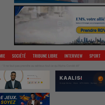
MIE
SOCIÉTÉ
TRIBUNE LIBRE
INTERVIEW
SPORT
‘’il ne faut pas prendre au sérieux tout ce qu’Alpha Condé dit’’