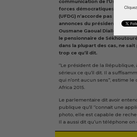
communication de l’Union des
Cliquez
forces démocratiques de Guin
(UFDG) n’accorde pas du crédit
annonces du président Alpha C
Ousmane Gaoual Diallo affirme
le pensionnaire de Sékhoutour
dans la plupart des cas, ne sait
trop ce qu’il dit.
‘’Le président de la République, 
sérieux ce qu’il dit. Il a suffis
qui n’ont aucun sens’’, estime l
Africa 2015.
Le parlementaire dit avoir ente
publique qu’il ‘’connait une appl
photo, elle est capable de recher
Il a aussi dit qu’un téléphone on