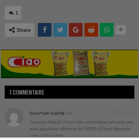
1
Share
1 COMMENTAIRE
1 an depuis
Soumah Karifa
Dit
Ousmane Gaoual, il faut créer votre propre parti avec une
autre appellation différente de l’UFDG d’Elhadj Mamadou
Cellou Dalein Diallo.