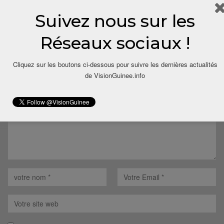
Répondre
Suivez nous sur les
Réseaux sociaux !
LAISSER UN COMMENTAIRE
Cliquez sur les boutons ci-dessous pour suivre les dernières actualités
Votre adresse email ne sera pas publiée.
de VisionGuinee.info