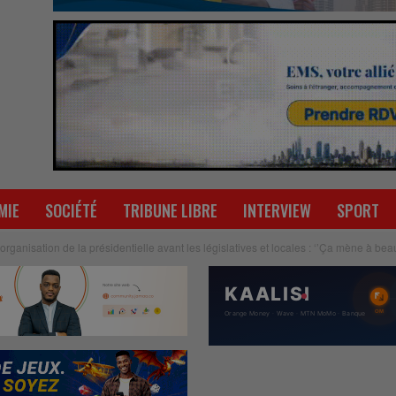
MIE
SOCIÉTÉ
TRIBUNE LIBRE
INTERVIEW
SPORT
ganisation de la présidentielle avant les législatives et locales : ‘’Ça mène à be