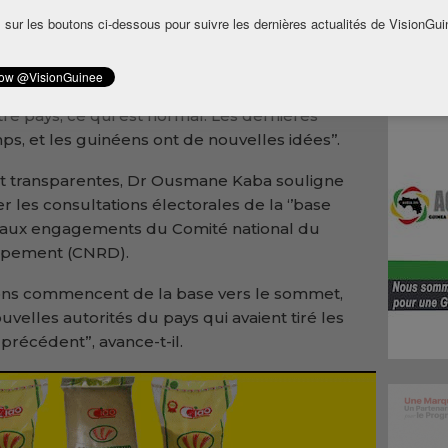
opposition à l’organisation d’une élection
 sur les boutons ci-dessous pour suivre les dernières actualités de VisionGui
 locaux et législatifs
. L’ancien argentier de
isques de violences.
 régime d’Alpha Condé, ‘’il y a une profonde
re pays, ce qui est normal. Les dernières
s, et les guinéens ont de nouvelles idées’’.
 et transparentes, Dr Ousmane Kaba souligne
r les consultations électorales de la ‘’base
 aux engagements du Comité national du
ppement (CNRD).
ions commencent de la base vers le sommet,
uvelles autorités du pays qui avaient tiré les
récédent”, avance-t-il.