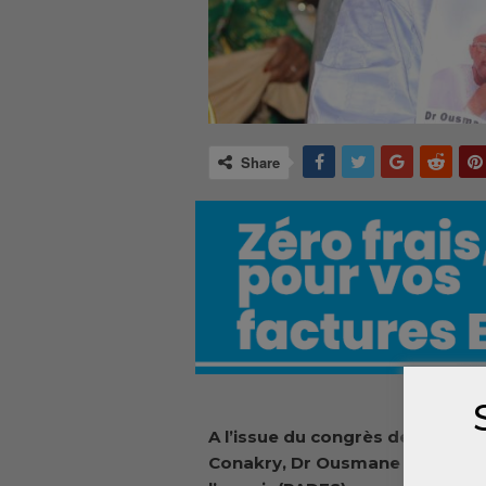
Share
A
l’issue
du congrès de sa
forma
Conakry, Dr Ousmane Kaba, pré