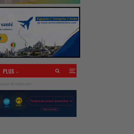
PLUS
aucoup de violences’’