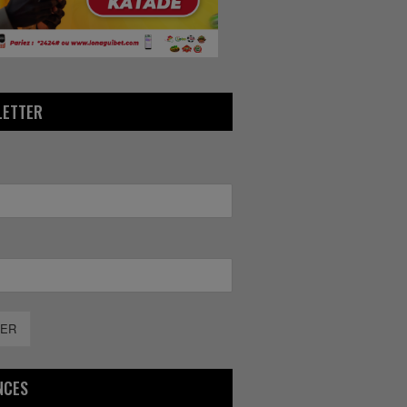
LETTER
ER
NCES