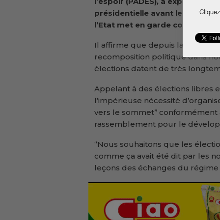
l’espoir (PADES), a
exprimé
son 
Cliquez
présidentielle avant les scrutins
l’Etat met
en garde contre les r
Il affirme que depuis la chute du
recomposition politique dans not
élections datent de très longtemp
Appelant à des élections libres
l’impérieuse nécessité d’organise
vers le sommet’’ conformément
rassemblement pour le dévelo
“Nous souhaitons que les élect
comme ça avait été dit par les no
leçons des échanges du régime p