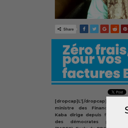
Share
[dropcap]L’[/dropcap]ancien
ministre des Finances, Ou
Kaba dirige depuis février le
des démocrates pour l’e