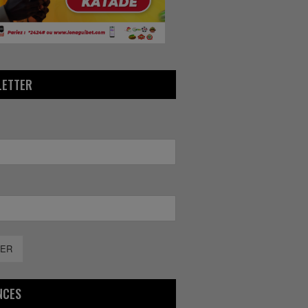
LETTER
ER
NCES