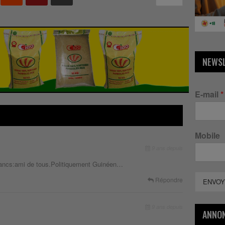
NEWS
E-mail
*
Mobile
9 ans depuis
 flancs:ami de tous.Politiquement Guinéen…
Répondre
ENVOY
9 ans depuis
ANNO