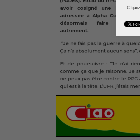
(PADES). Exclu du RPG Arc-ciel
Cliquez
avoir cosigné une lettre ou
adressée à Alpha Condé, il e
désormais faire la poli
autrement.
‘’Je ne fais pas la guerre à quel
Ça n’a absolument aucun sens’’,
Et de poursuivre : ‘’Je n’ai ri
comme ça que je raisonne. Je su
ne peux pas être contre le RPG A
qui est à la tête. L’UFR, j’étais me