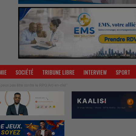
MIE
SOCIÉTÉ
TRIBUNE LIBRE
INTERVIEW
SPORT
peux pas être contre le RPG Arc-en-ciel’’