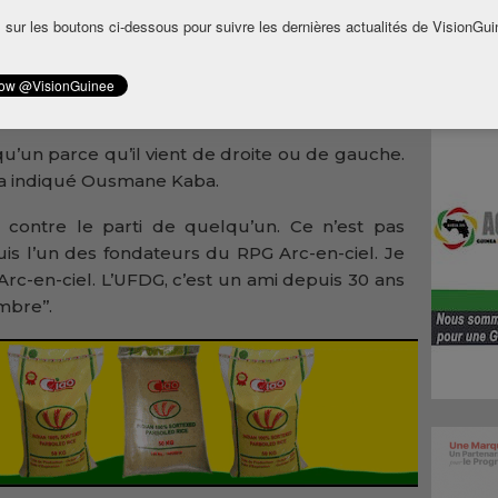
 après
 sur les boutons ci-dessous pour suivre les dernières actualités de VisionGui
verte
ntend
tique
qu’un parce qu’il vient de droite ou de gauche.
 a indiqué Ousmane Kaba.
en contre le parti de quelqu’un. Ce n’est pas
is l’un des fondateurs du RPG Arc-en-ciel. Je
rc-en-ciel. L’UFDG, c’est un ami depuis 30 ans
mbre’’.