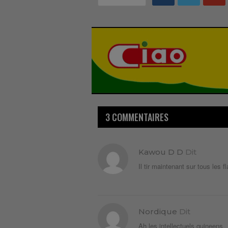
3 COMMENTAIRES
Kawou D D
Dit
Il tir maintenant sur tous les
Nordique
Dit
Ah les intellectuels guineens