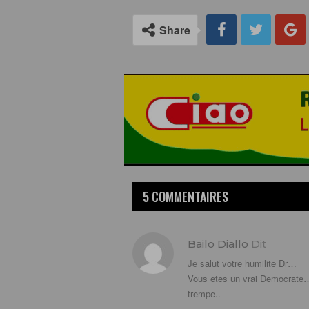
Share
5 COMMENTAIRES
Bailo Diallo
Dit
Je salut votre humilite Dr…
Vous etes un vrai Democrate
trempe..