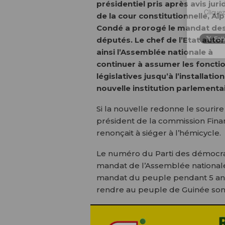
présidentiel pris après avis juri
Cliquez
de la cour constitutionnelle, Al
Condé a prorogé le mandat de
députés. Le chef de l’Etat autor
ainsi l’Assemblée nationale à
continuer à assumer les foncti
législatives jusqu’à l’installation
nouvelle institution parlementai
Si la nouvelle redonne le souri
président de la commission Finan
renonçait à siéger à l’hémicycle.
Le numéro du Parti des démocrat
mandat de l’Assemblée nationale 
mandat du peuple pendant 5 ans. 
rendre au peuple de Guinée son ma