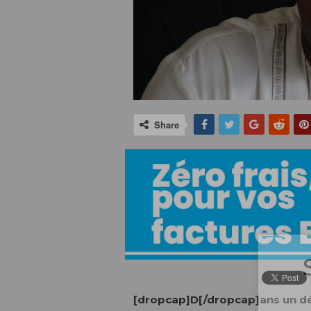
Share
[dropcap]D[/dropcap]ans un d