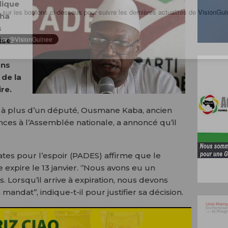
dique
 sur les boutons ci-dessous pour suivre les dernières actualités de VisionGui
pha
s
ise
ons
 de la
re.
re à plus d’un député, Ousmane Kaba, ancien
ces à l’Assemblée nationale, a annoncé qu’il
es pour l’espoir (PADES) affirme que le
expire le 13 janvier. ‘’Nous avons eu un
Lorsqu’il arrive à expiration, nous devons
ndat’’, indique-t-il pour justifier sa décision.