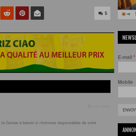
5
NEWS
E-mail
*
Mobile
8 ans depuis
ENVOY
…la Guinee a besoin d »hommes responsables de votre
ANNO