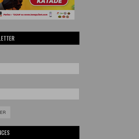
LETTER
ER
NCES