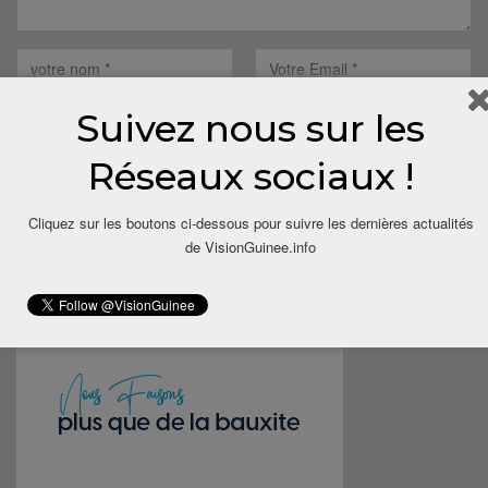
Suivez nous sur les
Réseaux sociaux !
Save my name, email, and website in this browser for the next
Cliquez sur les boutons ci-dessous pour suivre les dernières actualités
time I comment.
de VisionGuinee.info