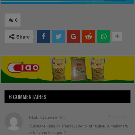
6
Share
6 COMMENTAIRES
9 ans depuis
Malinqueue
Dit
Ousmane kaba on s’en fout de toi et ta gueule makanera
et toi vous êtes pareil