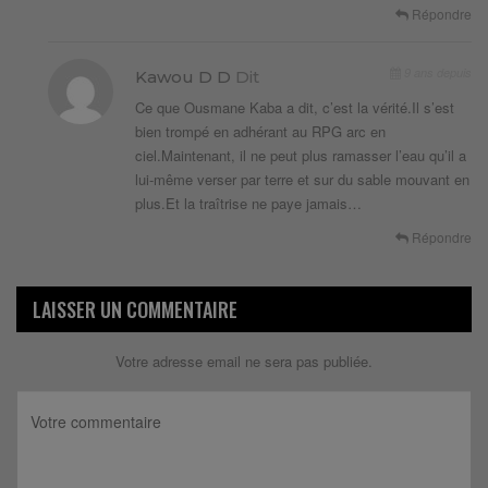
Répondre
9 ans depuis
Kawou D D
Dit
Ce que Ousmane Kaba a dit, c’est la vérité.Il s’est
bien trompé en adhérant au RPG arc en
ciel.Maintenant, il ne peut plus ramasser l’eau qu’il a
lui-même verser par terre et sur du sable mouvant en
plus.Et la traîtrise ne paye jamais…
Répondre
LAISSER UN COMMENTAIRE
Votre adresse email ne sera pas publiée.