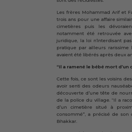
sont des récidivistes.
Les frères Mohammad Arif et Far
trois ans pour une affaire simila
cimetières puis les dévoraie
notamment été retrouvée avec
juridique, la loi n’interdisant 
pratique par ailleurs rarissim
avaient été libérés après deux a
“Il a ramené le bébé mort d’un 
Cette fois, ce sont les voisins 
avoir senti des odeurs nauséab
découverte d’une tête de nourri
de la police du village. “Il a r
d’un cimetière situé à proximit
consommé”, a précisé de son cô
Bhakkar.