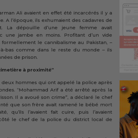
man Ali avaient en effet été incarcérés il y a
ire. A l’époque, ils exhumaient des cadavres de
nt. La dépouille d’une jeune femme avait
 une jambe en moins. Profitant d’un vide
pas formellement le cannibalisme au Pakistan, –
e là-bas comme dans le reste du monde – ils
nnées de prison.
cimetière à proximité”
des deux hommes qui ont appelé la police après
ondes. “Mohammad Arif a été arrêté après la
sson. Il a avoué son crime”, a déclaré le chef
aconté que son frère avait ramené le bébé mort
é, qu’ils l’avaient fait cuire, puis l’avaient
té le chef de la police du district local de