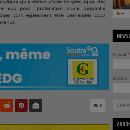
expliqué qu’à défaut d’une loi spécifique, des
e eux pour “profanation d’une dépouille
riques vont également être demandés pour
évenus.
NEWS
E-mail
*
Mobile
ENVOY
0
ANNO