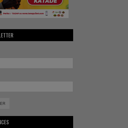
LETTER
ER
NCES