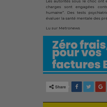
Les autorités sous le choc ont 
charges sont engagées contr
humaine”. Des tests psychiat
évaluer la santé mentale des pr
Lu sur Metronews
Share