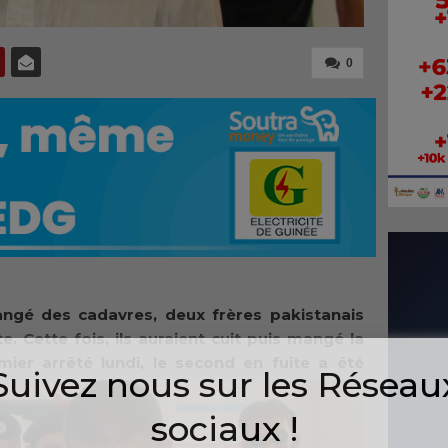
0
angé des cadavres, deux frères pakistanais
. Cette fois, ils auraient cuit puis mangé la
ier arrêté lundi, le second en fuite a été
Suivez nous sur les Réseau
sociaux !