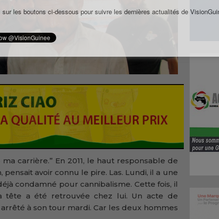
 sur les boutons ci-dessous pour suivre les dernières actualités de VisionGui
 de ma carrière.” En 2011, le haut responsable de
 pensait avoir connu le pire. Las. Lundi, il a une
éjà condamné pour cannibalisme. Cette fois, il
 tête a été retrouvée chez lui. Un acte de
 arrêté à son tour mardi. Car les deux hommes