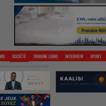
MIE
SOCIÉTÉ
TRIBUNE LIBRE
INTERVIEW
SPORT
idivistes cuisinent et mangent un bébé