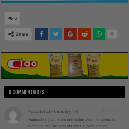
6
Share
6 COMMENTAIRES
10 ans depuis
Aboubacar Lansary
Dit
Pourquoi ne pas rendre démission avant de perdre la
confiance des militants qui vous suivent encore