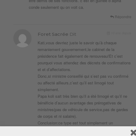
etre demis de ses fonctions. c est en guinee d alpha
conde seulement qu on voit ca.
Répondre
10 ans depuis
Foret Sacrée
Dit
Kati,vous devriez juste le savoir qu’à chaque
remaniement gouvernement,le cabinet de la
présidence fait également de renouveau!Et c’est
pourquoi vous attendez des décrets de confirmations
et et d’affectations.
Donc,si ministre conseillé qui s’est pas vu confirmé
ou affecté ailleurs,c’est qu’il est limogé tout
simplement.
Papa koli sait très bien qu’il a été limogé et qu’il ne
bénéficie d’aucun avantage des prérogatives de
ministres(pas de véhicule de service,pas de gardes
de corps et ni salaire).
Conclusion:ce type est tout simplement un
mythomane qui se moque de lui même.