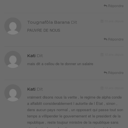
Répondre
10 ans depuis
Tougnafôla Barana
Dit
PAUVRE DE NOUS
Répondre
10 ans depuis
Kati
Dit
mais dit a cellou de te donner un salaire
Répondre
10 ans depuis
Kati
Dit
vraiment disons nous la verite , le regime de alpha conde
a affaiblit considerablement l autorite de l Etat , sinon ,
dans aucun pays normal , un opposant qui passe tout son
temps a villipender le gouvernement et le president de la
republique , reste toujour ministre de la republique sans