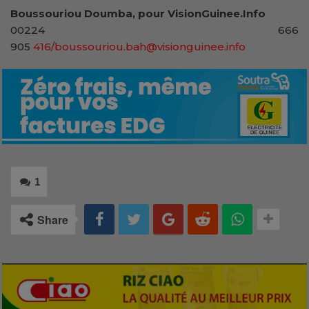
Boussouriou Doumba, pour VisionGuinee.Info
00224 666
905
416/boussouriou.bah@visionguinee.info
1
Share