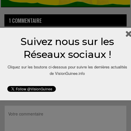
1 COMMENTAIRE
Suivez nous sur les
10 ans depuis
Sylla
Dit
la polotoque a totalement appauvri papa kolir kourouma il
Réseaux sociaux !
est aux abois
Répondre
Cliquez sur les boutons ci-dessous pour suivre les dernières actualités
de VisionGuinee.info
LAISSER UN COMMENTAIRE
Votre adresse email ne sera pas publiée.