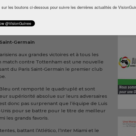
 sur les boutons ci-dessous pour suivre les dernières actualités de VisionGui
 sur la Super Coupe en suivant
le
lien
et
ponsable. Analyse d’avant-match et gestion
é du succès !
s Saint-Germain
parisiens aux grandes victoires et à tous les
in match contre Tottenham est une nouvelle
aisant du Paris Saint-Germain le premier club
pe.
t Bleu ont remporté le quadruplé et sont
eur supériorité absolue sur leurs adversaires
n’est donc pas surprenant que l’équipe de Luis
Unis pour se battre pour le titre de meilleur
mi les grands favoris.
ntes, battant l’Atlético, l’Inter Miami et le