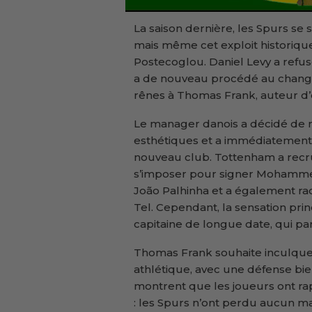
La saison dernière, les Spurs se 
mais même cet exploit historiqu
Postecoglou. Daniel Levy a refu
a de nouveau procédé au changeme
rênes à Thomas Frank, auteur d’e
Le manager danois a décidé de ne
esthétiques et a immédiatement
nouveau club. Tottenham a recr
s’imposer pour signer Mohammed
João Palhinha et a également ra
Tel. Cependant, la sensation prin
capitaine de longue date, qui pa
Thomas Frank souhaite inculquer
athlétique, avec une défense bie
montrent que les joueurs ont ra
: les Spurs n’ont perdu aucun mat