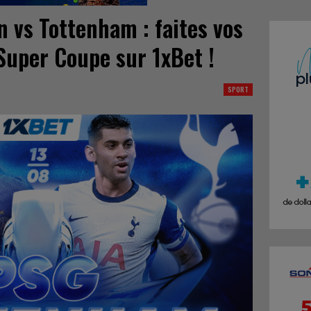
 vs Tottenham : faites vos
Super Coupe sur 1xBet !
SPORT