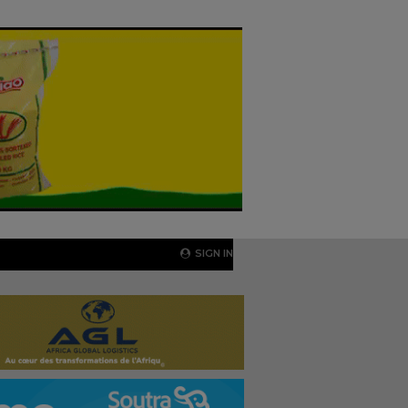
SIGN IN