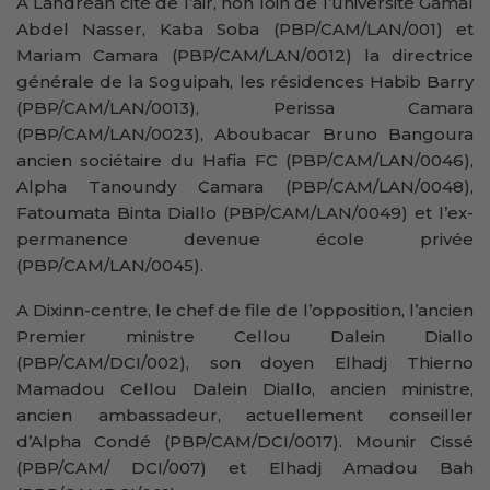
A Landréah cité de l’air, non loin de l’université Gamal
Abdel Nasser, Kaba Soba (PBP/CAM/LAN/001) et
Mariam Camara (PBP/CAM/LAN/0012) la directrice
générale de la Soguipah, les résidences Habib Barry
(PBP/CAM/LAN/0013), Perissa Camara
(PBP/CAM/LAN/0023), Aboubacar Bruno Bangoura
ancien sociétaire du Hafia FC (PBP/CAM/LAN/0046),
Alpha Tanoundy Camara (PBP/CAM/LAN/0048),
Fatoumata Binta Diallo (PBP/CAM/LAN/0049) et l’ex-
permanence devenue école privée
(PBP/CAM/LAN/0045).
A Dixinn-centre, le chef de file de l’opposition, l’ancien
Premier ministre Cellou Dalein Diallo
(PBP/CAM/DCI/002), son doyen Elhadj Thierno
Mamadou Cellou Dalein Diallo, ancien ministre,
ancien ambassadeur, actuellement conseiller
d’Alpha Condé (PBP/CAM/DCI/0017). Mounir Cissé
(PBP/CAM/ DCI/007) et Elhadj Amadou Bah