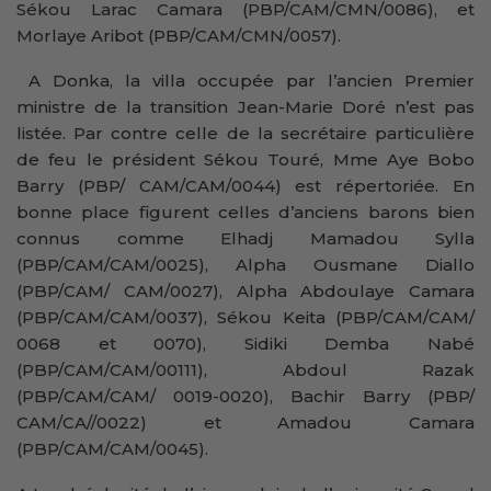
Sékou Larac Camara (PBP/CAM/CMN/0086), et
Morlaye Aribot (PBP/CAM/CMN/0057).
A Donka, la villa occupée par l’ancien Premier
ministre de la transition Jean-Marie Doré n’est pas
listée. Par contre celle de la secrétaire particulière
de feu le président Sékou Touré, Mme Aye Bobo
Barry (PBP/ CAM/CAM/0044) est répertoriée. En
bonne place figurent celles d’anciens barons bien
connus comme Elhadj Mamadou Sylla
(PBP/CAM/CAM/0025), Alpha Ousmane Diallo
(PBP/CAM/ CAM/0027), Alpha Abdoulaye Camara
(PBP/CAM/CAM/0037), Sékou Keita (PBP/CAM/CAM/
0068 et 0070), Sidiki Demba Nabé
(PBP/CAM/CAM/00111), Abdoul Razak
(PBP/CAM/CAM/ 0019-0020), Bachir Barry (PBP/
CAM/CA//0022) et Amadou Camara
(PBP/CAM/CAM/0045).