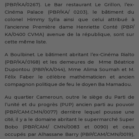
(PBP/KA/0267). Le Bar restaurant Le Grillon, l’ex-
Cinéma Palace (PBP/KA/ 0203), le bâtiment du
colonel Himmy Sylla ainsi que celui attribué à
l’ancienne Première dame Henriette Conté (PBP/
KA/0400 CVMA) avenue de la république, sont sur
cette même liste.
A Boulbinet. Le bâtiment abritant l’ex-Cinéma Rialto
(PBP/KA/:0168) et les demeures de Mme Béatrice
Dupontou (PBP/KA/044), Mme Alima Soumah et M.
Félix Faber le célèbre mathématicien et ancien
compagnon politique de feu le doyen Ba Mamadou.
Au quartier Cameroun, outre le siège du Parti de
l’unité et du progrès (PUP) ancien parti au pouvoir
(PBP/CAM.CMN/0077) derrière lequel pousse une
cité, il y a le domaine abritant le supermarché Super
Bobo (PBP/CAM/ CMN/0083 et 0090) et ceux
occupés par Alhassane Barry (PBP/CAM/CMN/0019),