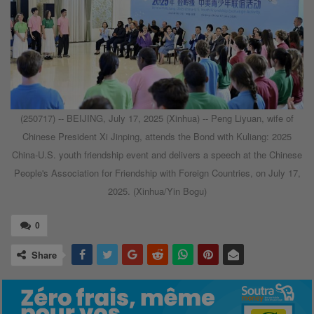
(250717) -- BEIJING, July 17, 2025 (Xinhua) -- Peng Liyuan, wife of
Chinese President Xi Jinping, attends the Bond with Kuliang: 2025
China-U.S. youth friendship event and delivers a speech at the Chinese
People's Association for Friendship with Foreign Countries, on July 17,
2025. (Xinhua/Yin Bogu)
0
Share