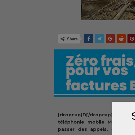
Share
[dropcap]D[/dropcap]epuis 
téléphonie mobile MTN Guiné
passer des appels, envoyer