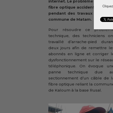
internet. Le problème est dû, 
Cliquez
fibre optique accidentellemen
pendant des travaux sur le t
commune de Matam.
Pour résoudre ce problèm
technique, des techniciens on
travaillé d’arrache-pied duran
deux jours afin de remettre le
abonnés en ligne et corriger l
dysfonctionnement sur le résea
téléphonique. On évoque un
panne technique due a
sectionnement d’un câble de l
fibre optique reliant la commun
de Kaloum à la base Rusal.