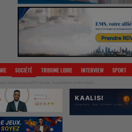
MIE
SOCIÉTÉ
TRIBUNE LIBRE
INTERVIEW
SPORT
éseau téléphonique MTN Guinée : le problème (enfin) résolu