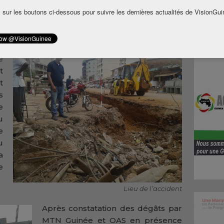
selon les responsables de la compagnie à une
 sur les boutons ci-dessous pour suivre les dernières actualités de VisionGui
t coupée par des employés de la société OAS
ronçon Madina-Carrefour Constantin dans la
e
t
t
s
e
u
e
u
a
e
Lieu de l’accident
Après constatation des dégâts par
MTN Guinée et OAS en présence