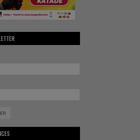
LETTER
ER
NCES