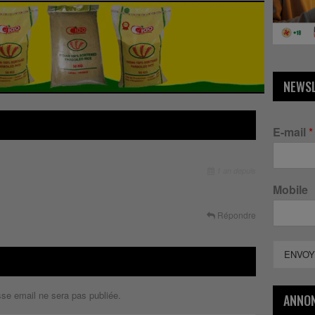
NEWS
E-mail
*
1 an depuis
Mobile
Répondre
ENVOY
sse email ne sera pas publiée.
ANNO