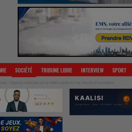
MIE
SOCIÉTÉ
TRIBUNE LIBRE
INTERVIEW
SPORT
inée : l’Agence nationale de la météo alerte sur les risques d’inondation