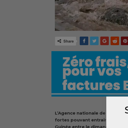
Share
L’Agence nationale de la météor
fortes pouvant entrainer des in
Guinée entre le dimanche 27 et le