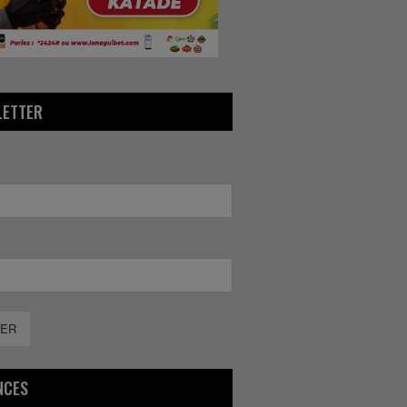
LETTER
ER
NCES