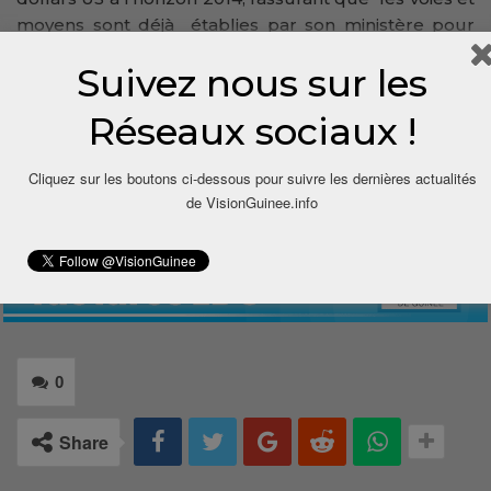
moyens sont déjà établies par son ministère pour
atteindre cet objectif pour le bonheur et la
Suivez nous sur les
prospérité des populations guinéennes.
Réseaux sociaux !
Boubacar Sidy BAH, pour VisionGuinee.Info
00224 628 32 85 65
Cliquez sur les boutons ci-dessous pour suivre les dernières actualités
de VisionGuinee.info
0
Share