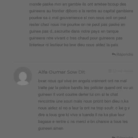
monde paske mm en gambie ils ont arretee bcoup des
guineens au frontier djiboro a la rentre au capital gambiens
pourkw sa c mal gouvernence si non nous ocii on peut
rester chez nous me pourkw on ne peut pas paske en
guinee pas d..secrurite dans notre pays en tanque
guineens ntre vivant c tres chaud pour guineens pas
linterieur ni lextieur ke bne dieu nous aidez la paix
Répondre
12 ans depuis
Alfa Oumar Sow
Dit
bxwr nous qui vive en angola vraiment ont ne mal
traite par la police bandis les policier quand ont vu un
guineen il vont courire derier lui cm si le chat
rencontre une souri mais nous priont bon dieu n,ka
nous aidez si no a leur la ont na trop soufr. c ke g v
dire a tous gne ki vive a luanda il na ka plue leur
bagase e rentre c ns merci e bn chance a tous les
guineen amen
Répondre