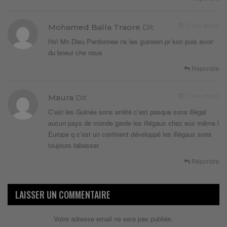
12 ans depuis
Mohamed Balla Traore
Dit
Ho! Mn Dieu Pardonnee ns les guineen pr kon puis avoir
du bneur che nous
Répondre
11 ans depuis
Maura
Dit
C’est les Guinée sons arrêté c’est pasque sons illégal
aucun pays de monde garde les illégaux chez eux même l
Europe q c’est un continent développé les illégaux sons
toujours tabasser
Répondre
LAISSER UN COMMENTAIRE
Votre adresse email ne sera pas publiée.