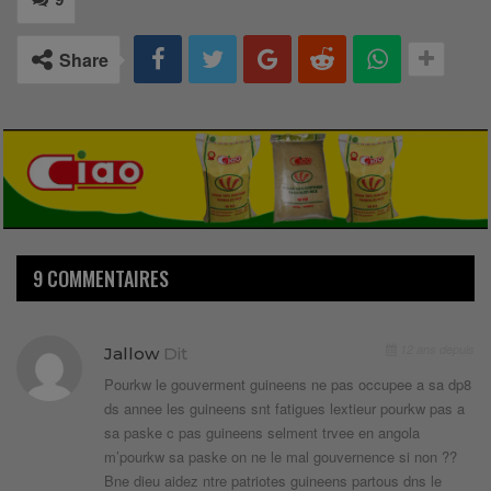
Share
9 COMMENTAIRES
12 ans depuis
Jallow
Dit
Pourkw le gouverment guineens ne pas occupee a sa dp8
ds annee les guineens snt fatigues lextieur pourkw pas a
sa paske c pas guineens selment trvee en angola
m’pourkw sa paske on ne le mal gouvernence si non ??
Bne dieu aidez ntre patriotes guineens partous dns le