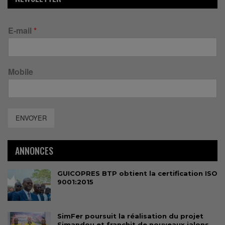
E-mail
*
Mobile
ENVOYER
ANNONCES
GUICOPRES BTP obtient la certification ISO
9001:2015
SimFer poursuit la réalisation du projet
Simandou et franchit de nouveaux jalons