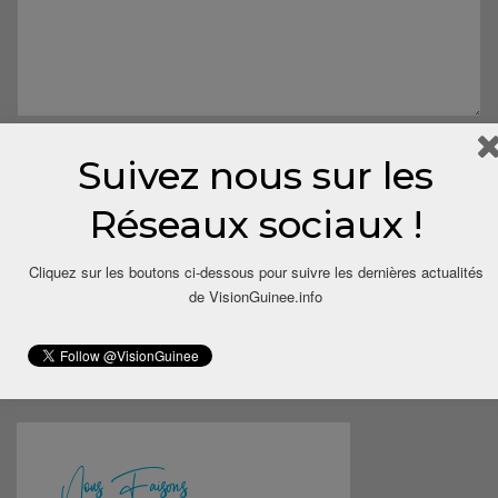
Suivez nous sur les
Réseaux sociaux !
Cliquez sur les boutons ci-dessous pour suivre les dernières actualités
Save my name, email, and website in this browser for the next
de VisionGuinee.info
time I comment.