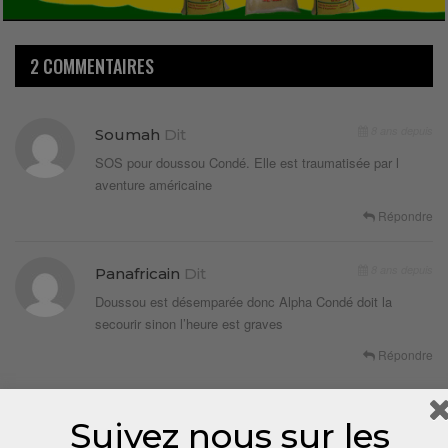
2 COMMENTAIRES
8 ans depuis
Soumah
Dit
SOS pour doussou Condé. Elle est traumatisée par l
aventure américaine
Répondre
8 ans depuis
Panafricain
Dit
Doussou est désemparée donc Alpha Condé doit la
secourir sinon l’heure est graves
Répondre
LAISSER UN COMMENTAIRE
Suivez nous sur les