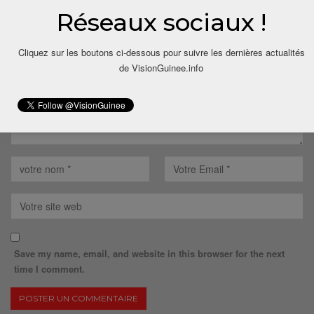
Réseaux sociaux !
Votre adresse email ne sera pas publiée.
Cliquez sur les boutons ci-dessous pour suivre les dernières actualités
de VisionGuinee.info
Save my name, email, and website in this browser for the next
time I comment.