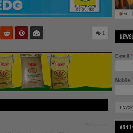
1
NEWS
E-mail
*
Mobile
ENVOY
6 ans depuis
ANNO