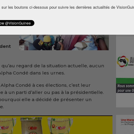
 sur les boutons ci-dessous pour suivre les dernières actualités de VisionGui
e. Le
e
ident
u’au regard de la situation actuelle, aucun
 Alpha Condé dans les urnes.
lpha Condé à ces élections, c’est leur
 à un parti d’aller ou pas à la présidentielle.
 pourquoi elle a décidé de présenter un
e.