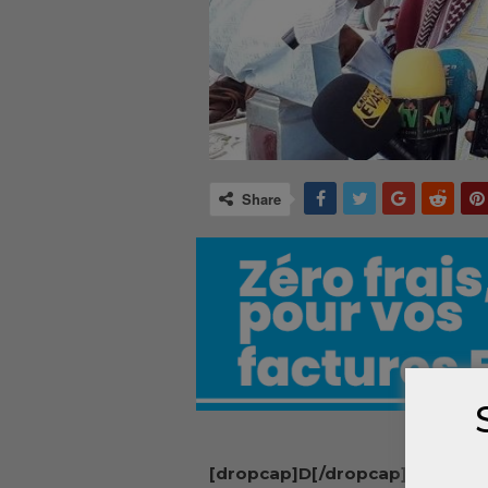
Share
[dropcap]D[/dropcap]es partis