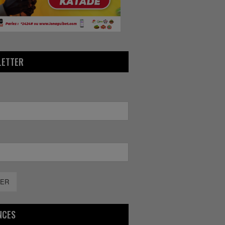
LETTER
ER
NCES