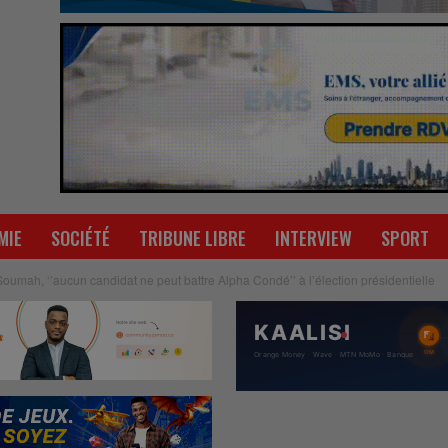
MIE
SOCIÉTÉ
TRIBUNE LIBRE
INTERVIEW
SPORT
umah, ‘’aucun candidat ne peut battre Alpha Condé’’ à l’élection présidentielle