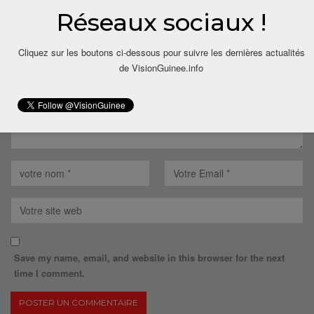
Réseaux sociaux !
Votre adresse email ne sera pas publiée.
Cliquez sur les boutons ci-dessous pour suivre les dernières actualités
de VisionGuinee.info
Save my name, email, and website in this browser for the next
time I comment.