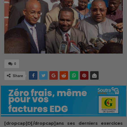
0
Share
[dropcap]D[/dropcap]ans ses derniers exercices