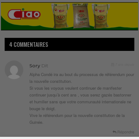
4 COMMENTAIRES
7 ans depuis
Sory
Dit
Alpha Condé ira au bout du processus de référendum pour
la nouvelle constitution.
Si vous les voyous veulent continuer de manifester
continuer jusqu’à cent ans , vous serez gazés bastonner
et humilier sans que votre communauté internationale ne
bouge le doigt.
Vive le référendum pour la nouvelle constitution de la
Guinée.
Répondre