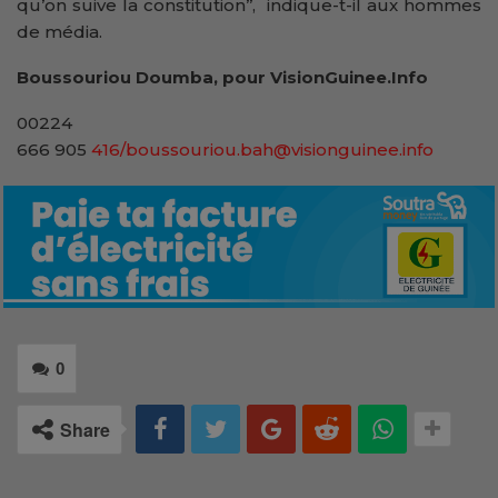
qu’on suive la constitution’’, indique-t-il aux hommes
de média.
Boussouriou Doumba, pour VisionGuinee.Info
00224
666 905
416/boussouriou.bah@visionguinee.info
0
Share