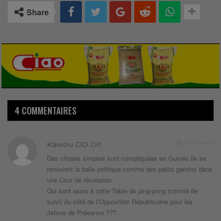
Share
4 COMMENTAIRES
9 ans depuis
Kawou DD
Dit
Des choses simples sont compliquées en Guinée.Ils se
renvoient la balle politique comme des petits gamins dans
une Cour de récréation.
Qui sont assis à cette Table de ping-pong (comité de
suivi) du côté de l’Opposition Républicaine pour les
Jetons de Présence ???.