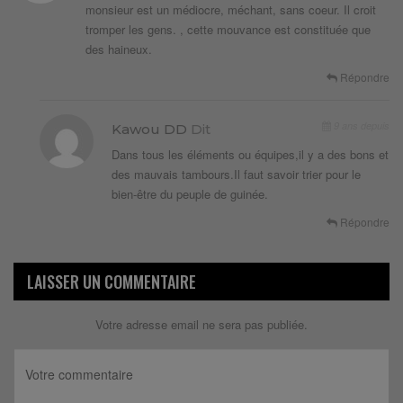
monsieur est un médiocre, méchant, sans coeur. Il croit
tromper les gens. , cette mouvance est constituée que
des haineux.
Répondre
9 ans depuis
Kawou DD
Dit
Dans tous les éléments ou équipes,il y a des bons et
des mauvais tambours.Il faut savoir trier pour le
bien-être du peuple de guinée.
Répondre
LAISSER UN COMMENTAIRE
Votre adresse email ne sera pas publiée.