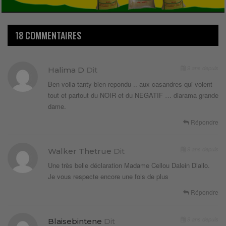
18 COMMENTAIRES
9 ans depuis
Halima D
Dit
Ben voila tanty bien repondu .. aux casandres qui voient
tout et partout du NOIR et du NEGATIF … diarama grande
dame.
Répondre
9 ans depuis
Walker Thetrue
Dit
Une très belle déclaration Madame Cellou Dalein Diallo.
Je vous respecte encore une fois de plus
Répondre
9 ans depuis
Blaisebintene
Dit