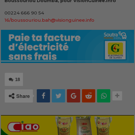
Boussouriou Doumba, pour VisionGuinee.Info
00224 666 90 54
16/boussouriou.bah@visionguinee.info
18
Share