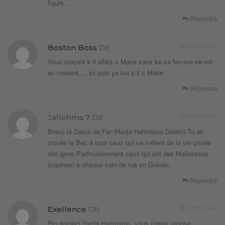
figure…
Répondre
9 ans depuis
Boston Boss
Dit
Vous croyais k il allais c Marié sans ke sa femme ne soi
au courant…..Et puis ya koi s il c Marie
Répondre
9 ans depuis
Jallohms 7
Dit
Bravo la Dame de Fer (Hadja Halimatou Dalein).Tu as
clouée le Bec à tous ceux qui se mêlent de la vie privée
des gens.Particulièrement ceux qui ont des Maîtresses
(copines) à chaque coin de rue en Guinée.
Répondre
9 ans depuis
Exellence
Dit
Big respect Hadja Halimatou. vous n’etes jalouse.