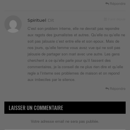
Répondre
9 ans depuis
Spirituel
Dit
C’est son problem interne, elle ne devrait pas repondre
aux ragots des jpurnalistes et autres. Qu’elle ou qu’elle ne
soit pas jalousie c’est entre elle et son epoux. Mais de
nos jours, qu’elle femme vous avez vue qui ne soit pas
jalousie de partager son mari avec une autre. Les gens
cherchent a ce qu’elle parle pour qu’il fassent des
commentaires, je la conseil de ne plus rien dire et qu’elle
regle a l’interne ses problemes de maison et on repond
aux imbeciles par le silence.
Répondre
LAISSER UN COMMENTAIRE
Votre adresse email ne sera pas publiée.