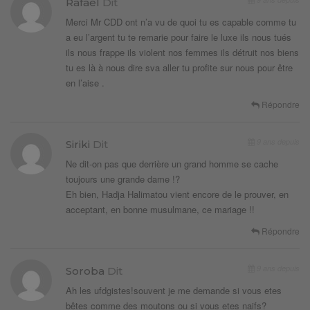
Rafael
Dit
Merci Mr CDD ont n’a vu de quoi tu es capable comme tu
a eu l’argent tu te remarie pour faire le luxe ils nous tués
ils nous frappe ils violent nos femmes ils détruit nos biens
tu es là à nous dire sva aller tu profite sur nous pour être
en l’aise .
Répondre
9 ans depuis
Siriki
Dit
Ne dit-on pas que derrière un grand homme se cache
toujours une grande dame !?
Eh bien, Hadja Halimatou vient encore de le prouver, en
acceptant, en bonne musulmane, ce mariage !!
Répondre
9 ans depuis
Soroba
Dit
Ah les ufdgistes!souvent je me demande si vous etes
bêtes comme des moutons ou si vous etes naifs?