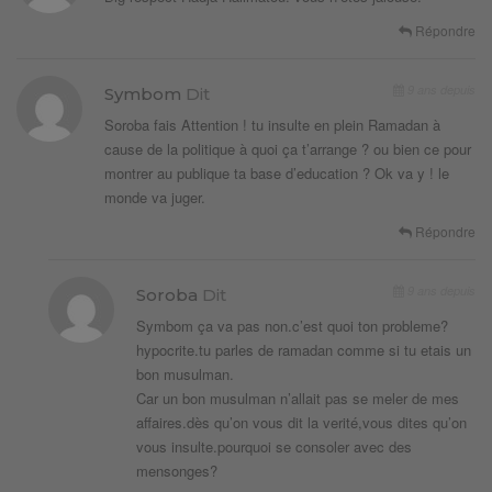
Répondre
9 ans depuis
Symbom
Dit
Soroba fais Attention ! tu insulte en plein Ramadan à
cause de la politique à quoi ça t’arrange ? ou bien ce pour
montrer au publique ta base d’education ? Ok va y ! le
monde va juger.
Répondre
9 ans depuis
Soroba
Dit
Symbom ça va pas non.c’est quoi ton probleme?
hypocrite.tu parles de ramadan comme si tu etais un
bon musulman.
Car un bon musulman n’allait pas se meler de mes
affaires.dès qu’on vous dit la verité,vous dites qu’on
vous insulte.pourquoi se consoler avec des
mensonges?