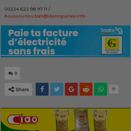
00224 622 98 97 11 /
boussouriou.bah@visionguinee.info
0
Share