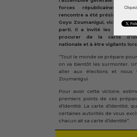
l’assemblée générale de l’Uni
Cliquez
forces républicaines (UFR
rencontre a été présidée par 
Goyo Zoumanigui, vice-préside
parti. Il a invité les militant
procurer de la carte d’ide
nationale et à être vigilants lo
‘’Tout le monde se prépare pour l
on va bientôt les surmonter. U
aller aux élections et nous v
Zoumanigui.
Pour avoir cette victoire, esti
premiers points de ces préparati
d’identité. La carte d’identité, 
certaines autorités de vous exc
chacun ait sa carte d’identité’’.