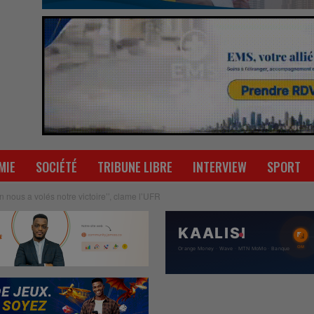
MIE
SOCIÉTÉ
TRIBUNE LIBRE
INTERVIEW
SPORT
n nous a volés notre victoire’’, clame l’UFR