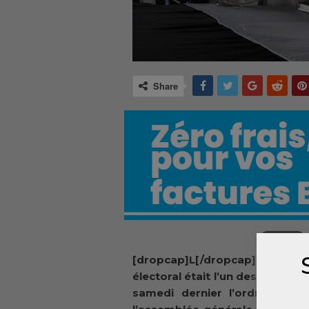
Share
[dropcap]L[/dropcap]e proc
électoral était l’un des points in
samedi dernier l’ordre du jo