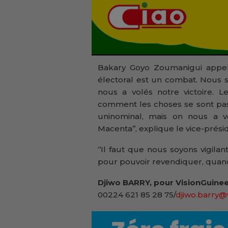
Bakary Goyo Zoumanigui appelle
électoral est un combat. Nous 
nous a volés notre victoire. L
comment les choses se sont pas
uninominal, mais on nous a v
Macenta’’, explique le vice-prési
‘’Il faut que nous soyons vigila
pour pouvoir revendiquer, quand i
Djiwo BARRY, pour VisionGuinee
00224 621 85 28 75/
djiwo.barry@v