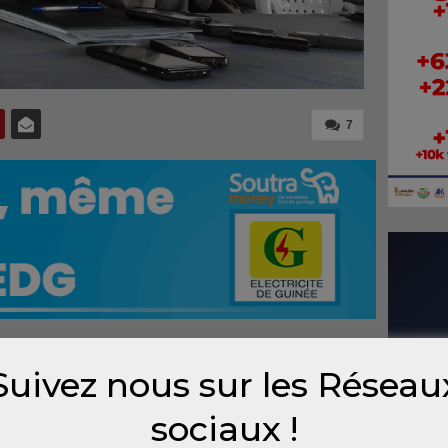
7
Suivez nous sur les Réseau
essus
scrits
sociaux !
ur de