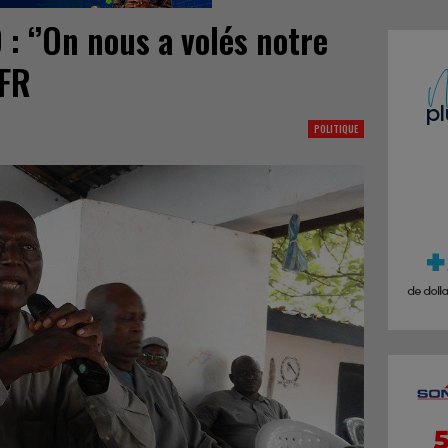
 : ‘’On nous a volés notre
UFR
POLITIQUE