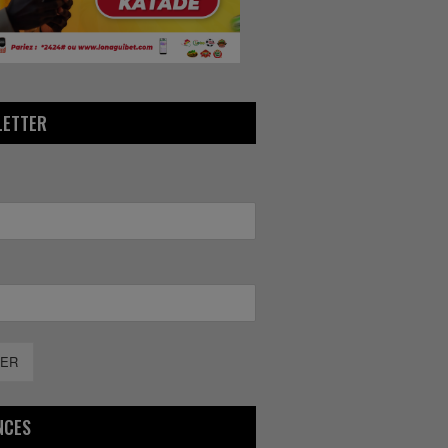
LETTER
ER
NCES