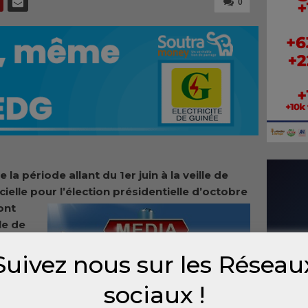
0
a période allant du 1er juin à la veille de
cielle pour
l’élection présidentielle d’octobre
ont
le de
Suivez nous sur les Réseau
s
sociaux !
llet.