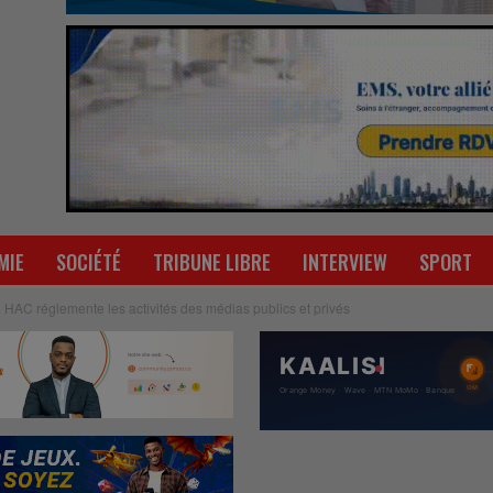
MIE
SOCIÉTÉ
TRIBUNE LIBRE
INTERVIEW
SPORT
a HAC réglemente les activités des médias publics et privés