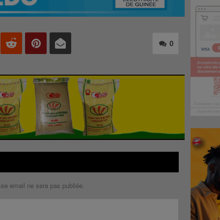
0
sse email ne sera pas publiée.