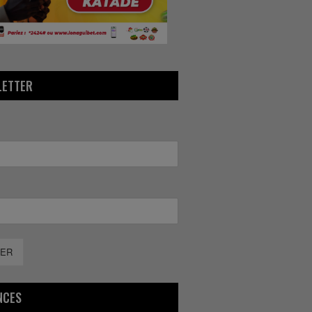
LETTER
ER
NCES