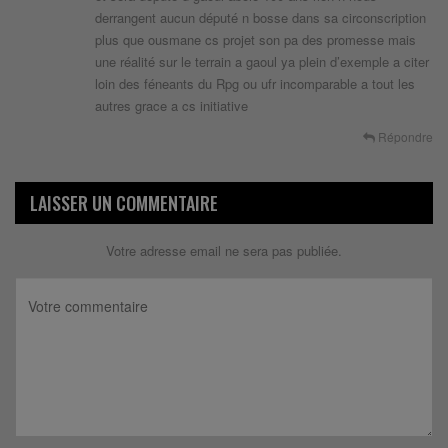
derrangent aucun député n bosse dans sa circonscription
plus que ousmane cs projet son pa des promesse mais
une réalité sur le terrain a gaoul ya plein d’exemple a citer
loin des féneants du Rpg ou ufr incomparable a tout les
autres grace a cs initiative
Répondre
LAISSER UN COMMENTAIRE
Votre adresse email ne sera pas publiée.