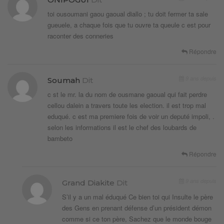
toi ousoumani gaou gaoual diallo ; tu doit fermer ta sale
gueuele, a chaque fois que tu ouvre ta queule c est pour
raconter des conneries
Répondre
9 ans depuis
Soumah
Dit
c st le mr. la du nom de ousmane gaoual qui fait perdre
cellou dalein a travers toute les election. il est trop mal
eduqué. c est ma premiere fois de voir un deputé impoli, .
selon les informations il est le chef des loubards de
bambeto
Répondre
9 ans depuis
Grand Diakite
Dit
S’il y a un mal éduqué Ce bien toi qui Insulte le père
des Gens en prenant défense d’un président démon
comme si ce ton père, Sachez que le monde bouge