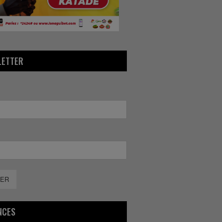
LETTER
ER
NCES