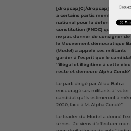
Cliquez
[dropcap]C[/dropcap]ontraire
à certains partis membres du F
national pour la défense de la
constitution (FNDC) qui ont pré
ne pas donner de consigner de 
le Mouvement démocratique lib
(Model) a appelé ses militants
garder à l’esprit que le candida
‘’illégal et illégitime à cette éle
reste et demeure Alpha Condé’’
Le parti dirigé par Aliou Bah a
encouragé ses militants à ‘’voter 
candidat qu’ils estimeront à mêm
2020, face à M. Alpha Condé’’.
Le leader du Model a donné l’ex
urnes. ‘’Je viens d’effectuer mon 
mon droit citoyen de vote’’, indiqu