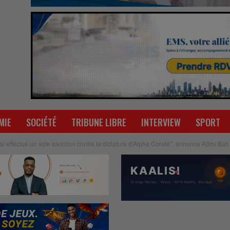
MIE
SOCIÉTÉ
TRIBUNE LIBRE
INTERVIEW
SPORT
J’ai effectué un vote sanction contre la dictature d’Alpha Condé’’, annonce Aliou Bah