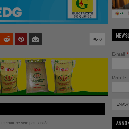
NEWS
0
E-mail
*
Mobile
ENVOY
ANNO
sse email ne sera pas publiée.