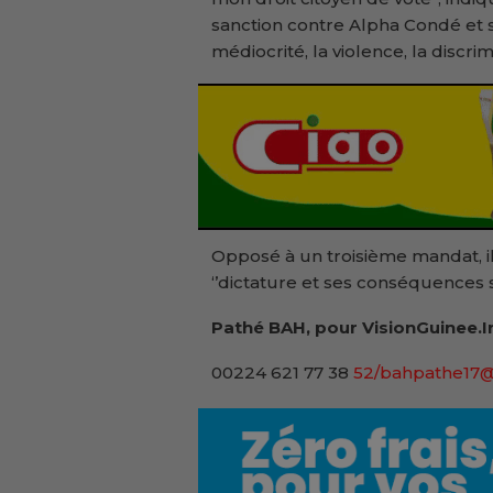
sanction contre Alpha Condé et s
médiocrité, la violence, la discrimi
Opposé à un troisième mandat, il a
‘’dictature et ses conséquences s
Pathé BAH, pour VisionGuinee.I
00224 621 77 38
52/bahpathe17