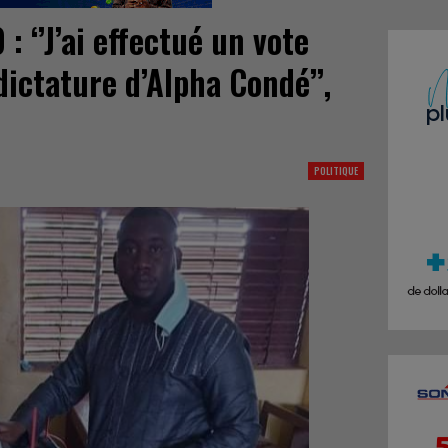
: ‘’J’ai effectué un vote
dictature d’Alpha Condé’’,
POLITIQUE