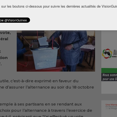
 sur les boutons ci-dessous pour suivre les dernières actualités de VisionGui
ment
ront
féré
vote,
éral
t
ction
.
utile, c’est-à-dire exprimé en faveur du
e d’assurer l’alternance au soir du 18 octobre
emple à ses partisans en se rendant aux
choix pour l’alternance à travers l’exercice de
e-t-il, précisant que ‘’j’ai effectué un vote