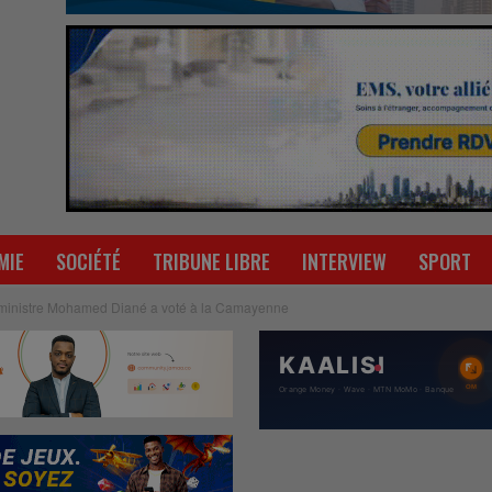
MIE
SOCIÉTÉ
TRIBUNE LIBRE
INTERVIEW
SPORT
le ministre Mohamed Diané a voté à la Camayenne