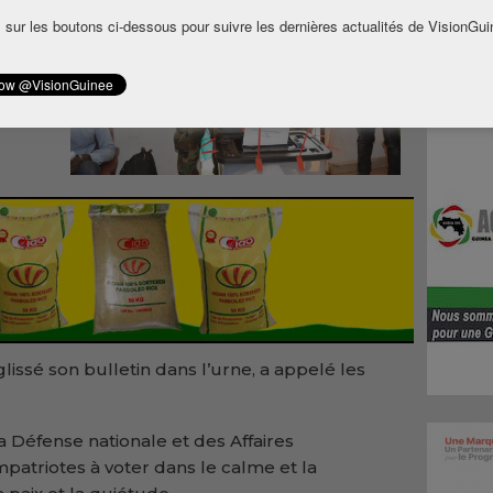
de
 sur les boutons ci-dessous pour suivre les dernières actualités de VisionGui
hargé
mpli
 18
issé son bulletin dans l’urne, a appelé les
a Défense nationale et des Affaires
mpatriotes à voter dans le calme et la