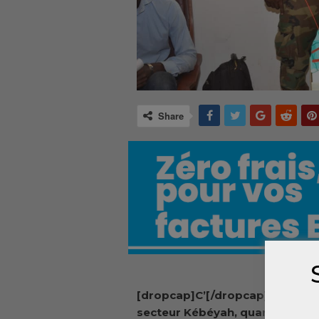
Share
[dropcap]C’[/dropcap]est au
secteur Kébéyah, quartier