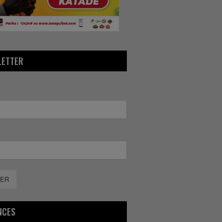
LETTER
ER
NCES