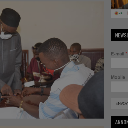
NEWS
E-mail
*
Mobile
ENVOY
ANNO