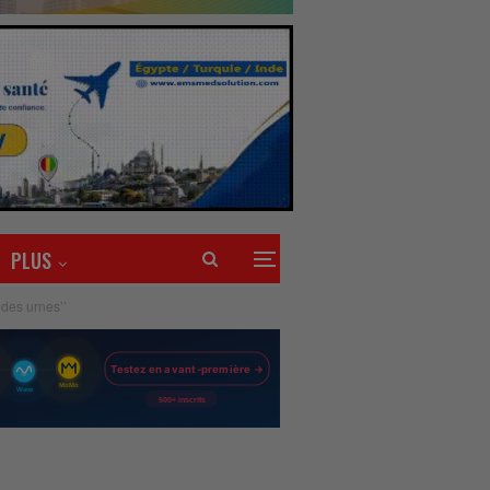
PLUS
 des urnes’’