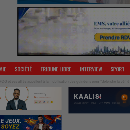
MIE
SOCIÉTÉ
TRIBUNE LIBRE
INTERVIEW
SPORT
UFDG et ses alliés appellent à la mobilisation des guinéens pour ‘’défendre la vérité