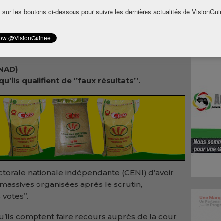
 sur les boutons ci-dessous pour suivre les dernières actualités de VisionGui
on
ANAD)
ils qualifient de ‘’faux résultats’’.
ctorale nationale indépendante (CENI) d’avoir
s massives organisées après le scrutin,
votes’’.
u’ils comptent faire recours auprès de la cour