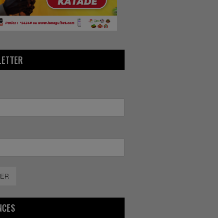
LETTER
ER
NCES