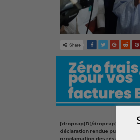
Share
[dropcap]D[/dropcap]ans une
déclaration rendue publique ap
proclamation des résultats offi