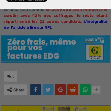
récemment, de sa réélection face à une opposition
éclatée, tout comme
en 2009 où il avait remporté le
scrutin avec 42% des suffrages, le reste étant
réparti entre les 22 autres candidats
.
L’intégralité
de l’article à lire sur RFI.
0
Share