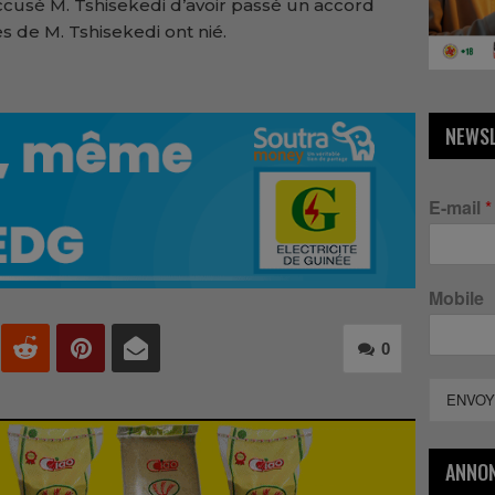
ccusé M. Tshisekedi d’avoir passé un accord
s de M. Tshisekedi ont nié.
NEWS
E-mail
*
Mobile
0
ENVOY
ANNO