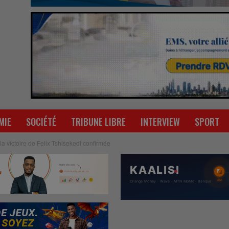
MIE
SOCIÉTÉ
TRIBUNE LIBRE
INTERVIEW
SPORT
la victoire de Felix Tshisekedi confirmée