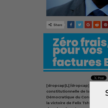
Share
[dropcap]L[/dropcap]a Cour
constitutionnelle de la Républi
Démocratique du Congo a conf
la victoire de Felix Tshisekedi. E