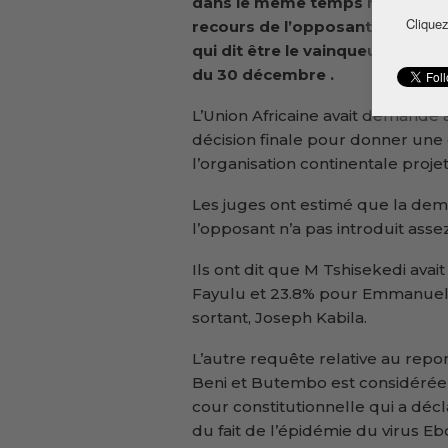
dans le même temps rejeté le
Cliquez
recours de l’opposant Martin F
qui dit être le vainqueur de l’él
du 30 décembre .
L’Union Africaine avait demandé 
décision finale pour donner une 
l’organisation continentale proje
Les juges ont estimé que la de
l’opposant n’a pas introduit ass
Ils ont dit que M Tshisekedi ava
Fayulu et 23.8% pour Emmanuel 
sortant, Joseph Kabila.
L’autre requête relative au repor
Beni et Butembo est considérée
cour constitutionnelle qui a décla
du fait de l’épidémie du virus Eb