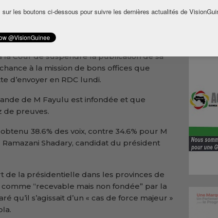
 sur les boutons ci-dessous pour suivre les dernières actualités de VisionGui
ayulu
ection
à la Cour de suspendre la publication de sa
chance à la mission de bons offices que
tte d’envoyer en RDC lundi.
mande de M Fayulu est infondée et que
ez de preuves.
it obtenu 38.6% des voix, contre 34.6% pour M
Ramazani Shadary, candidat du président
t de la présidentielle dans les provinces de
 comme “recevable mais non fondée” par la
ré qu’il s’agissait d’un « cas de force majeur »
ola.