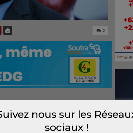
0
Suivez nous sur les Réseau
que
irmé
sociaux !
lle a