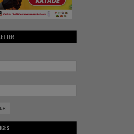
LETTER
ER
NCES