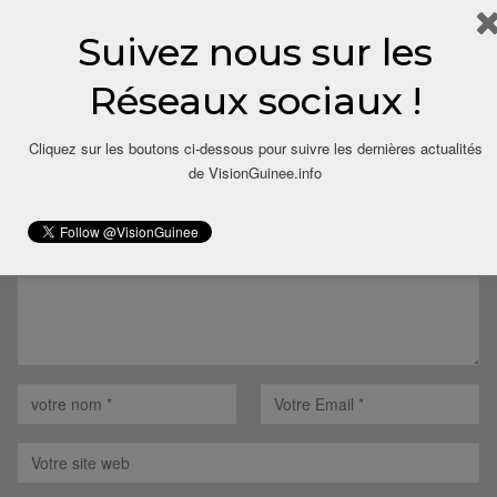
Suivez nous sur les
Réseaux sociaux !
LAISSER UN COMMENTAIRE
Cliquez sur les boutons ci-dessous pour suivre les dernières actualités
Votre adresse email ne sera pas publiée.
de VisionGuinee.info