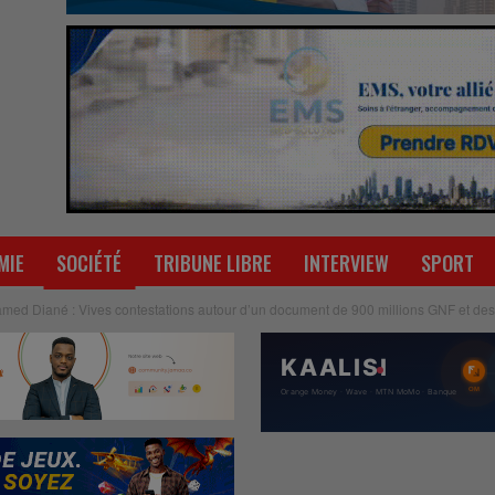
MIE
SOCIÉTÉ
TRIBUNE LIBRE
INTERVIEW
SPORT
ed Diané : Vives contestations autour d’un document de 900 millions GNF et des bi