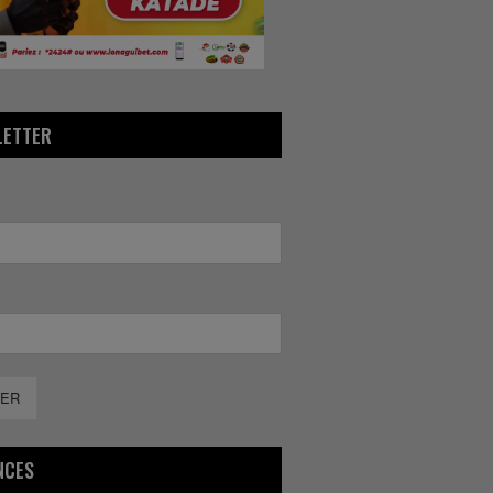
LETTER
ER
NCES