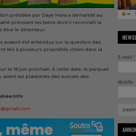
diction présidée par Daye Mara a demandé au
llé précisant les biens dont il reconnaît la
e être le détenteur.
NEWS
ns avaient été entendus sur la question des
 liés à plusieurs propriétés citées dans la
E-mail
*
r le 18 juin prochain. À cette date, le parquet
, avant les plaidoiries des avocats des
Mobile
uinee.Info
1@gmail.com
ENVOY
ANNO