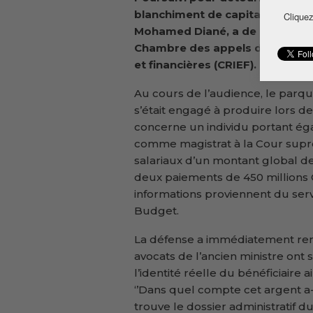
blanchiment de capitaux, l’anci
Cliquez
Mohamed Diané, a de nouveau co
Chambre des appels de la Cour
et financières (CRIEF).
Au cours de l’audience, le parque
s’était engagé à produire lors 
concerne un individu portant 
comme magistrat à la Cour supr
salariaux d’un montant global de
deux paiements de 450 millions 
informations proviennent du serv
Budget.
La défense a immédiatement remi
avocats de l’ancien ministre on
l’identité réelle du bénéficiaire
‘’Dans quel compte cet argent a-
trouve le dossier administratif du 