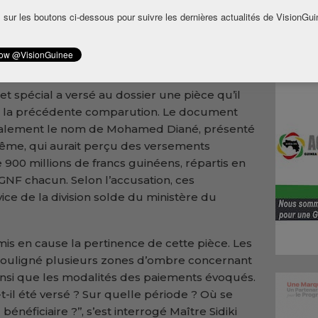
en ministre de la Défense nationale, Dr
 sur les boutons ci-dessous pour suivre les dernières actualités de VisionGui
mparu ce jeudi 11 juin 2026 devant la
 de répression des infractions économiques
t spécial a versé au dossier une pièce qu’il
de la précédente comparution. Le document
également le nom de Mohamed Diané, présenté
ême, qui aurait perçu des versements
 900 millions de francs guinéens, répartis en
GNF chacun. Selon l’accusation, ces
ice de la division solde du ministère du
s en cause la pertinence de cette pièce. Les
t souligné plusieurs zones d’ombre concernant
 ainsi que les modalités des paiements évoqués.
t-il été versé ? Sur quelle période ? Où se
bénéficiaire ?’’, s’est interrogé Maître Sidiki